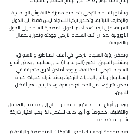
إنتاج تركيا حوالي 40% من الإنتاج العالمي للسجاد.
ويشتهر السجاد التركي بتصاميم مميزة كالنقوش الهندسية
والزخارف النباتية، وتصدير تركيا للسجاد ليس فقط إلى الدول
العربية، فإن تركيا تعد أهم الدول المصدرة للسجاد إلى الدول
الأوروبية بعد أن أثبت السجاد التركي جودته وتميز بالجمال
والنعومة.
ويمكن رؤية السجاد التركي في أغلب المناطق والأسواق،
ويشتهر السوق الكبير (الغراند بازار) في إسطنبول بعرض أنواع
السجاد التركي المختلفة، ويوجد أماكن أخرى متفرقة في
إسطنبول وباقي الولايات التركية، وعند شراء كميات كبيرة
يمكن شراؤها من المصانع مباشرة وهذا يتيح سعر أفضل
للزبون.
وبعض أنواع السجاد تكون ناعمة وتحتاج إلى دقة في التعامل
والتغليف، خصوصاً لو أنها كانت للشحن، لذا يجب اختيار شركة
شحن متخصصة.
تعد ديمومة لوجستيك إحدى الشركات المتخصصة والرائدة في