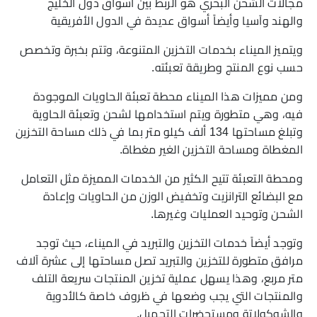
مجالات الشحن البحري هو الربط بين أسواق دول الخليج
والهند وآسيا وأيضاً أسواق عديدة في الدول الأفريقية
ويتميز الميناء بخدمات التخزين المتنوعة، وتتم بخبرة وتخصص
حسب نوع المنتج وطريقة تعبئته.
ومن مميزات هذا الميناء محطة تعبئة الحاويات الموجودة
فيه، وهي متطورة ويتم استخدامها لشحن وتعبئة الحاوية
وتبلغ مساحتها 134 ألف كيلو متر بما في ذلك مساحة التخزين
المغطاة ومساحة التخزين الغير مغطاة.
ومحطة التعبئة تتيح الكثير من الخدمات المميزة مثل التعامل
مع البضائع الترانزيت وتخفيض الوزن من الحاويات وإعادة
الشحن وتوحيد العمليات وغيرها.
وتوجد أيضاً خدمات التخزين والتبريد في الميناء، حيث توجد
مرافق متطورة للتخزين والتبريد تصل مساحتها إلى عشرة آلاف
متر مربع، وهذا يسهل عملية تخزين المنتجات سريعة التلف
والمنتجات التي يجب وضعها في ظروف خاصة كالأدوية
والشوكولاتة ومستحضرات التجميل.