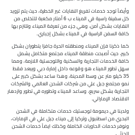
وأيضاً توجد خدمات تفريغ النفايات غير الخطرة، حيث يتم تزويد
كل سفينة راسية في الميناء ب 6 أمتار مكعبة للتخلص من
النفايات بشكل آمن، وهي جزء من تعرفة الميناء وتلتزم بها
كافة السفن الراسية في الميناء بشكل إجباري.
كما ذكرنا فإن الميناء ومنطقته الحرة جافزا يتطوران بشكل
كبير، حيث أصبحت منطقة الميناء مجتمع متكامل يشمل
كافة الخدمات التجارية والسكنية واللوجستية اللازمة، ومما
سهل تطور الميناء هو وقوعه داخل إمارة دبي ويبعد فقط
35 كيلو متر عن وسط المدينة، وهذا ساعد بشكل كبير على
نمو مجتمع جبل علي من شركات الشحن العالمي والشركات
التجارية بشكل سريع، وساعد الميناء وتطوره في تطور وازدهار
الاقتصاد الإماراتي.
ولدينا في ديمومة لوجستيك خدمات متكاملة في الشحن
البحري من اسطنبول وتركيا إلى ميناء جبل علي في الإمارات،
ونوفر خدمات الحاويات الكاملة وكذلك ايضاً خدمات الشحن
الجزئي.